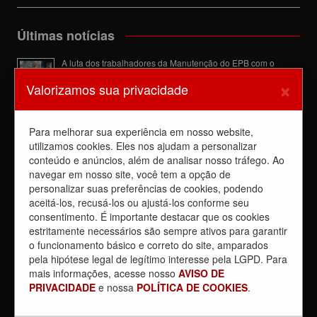
Últimas notícias
A luta dos trabalhadores da Manutenção do EPB com o
Sindicato barra a dupla função
×
Valorizamos sua privacidade
6 de agosto de 2026
Dia de luta! Ferroviários mostram que a luta é o caminho e
enfraquecem o privatista Tarcísio
Para melhorar sua experiência em nosso website,
5 de agosto de 2026
utilizamos cookies. Eles nos ajudam a personalizar
Dia 4/8, É DIA DE LUTA contra a privatização da CPTM.
conteúdo e anúncios, além de analisar nosso tráfego. Ao
PARTICIPE!
navegar em nosso site, você tem a opção de
3 de agosto de 2026
personalizar suas preferências de cookies, podendo
aceitá-los, recusá-los ou ajustá-los conforme seu
Reunião com Manutenção do EPB, com a Inspeção de Via e
consentimento. É importante destacar que os cookies
com a chefia da área
estritamente necessários são sempre ativos para garantir
31 de julho de 2026
o funcionamento básico e correto do site, amparados
Sobre a REUNIÃO entre o Sindicato e o Metrus
pela hipótese legal de legítimo interesse pela LGPD. Para
30 de julho de 2026
mais informações, acesse nosso
AVISO DE
PRIVACIDADE
e nossa
POLÍTICA DE COOKIES
.