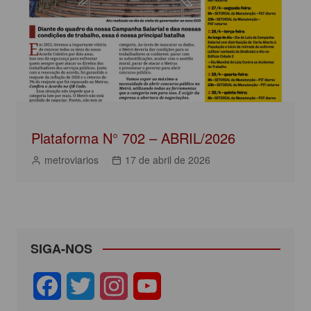
Plataforma N° 702 – ABRIL/2026
metroviarios
17 de abril de 2026
SIGA-NOS
F
T
I
Y