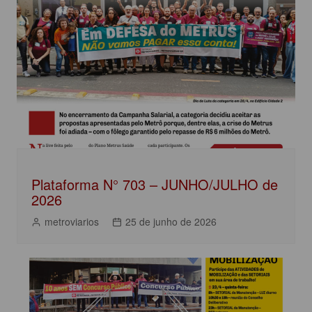
b
A
dI
Post
o
p
n
o
p
k
Plataforma N° 703 – JUNHO/JULHO de
2026
metroviarios
25 de junho de 2026