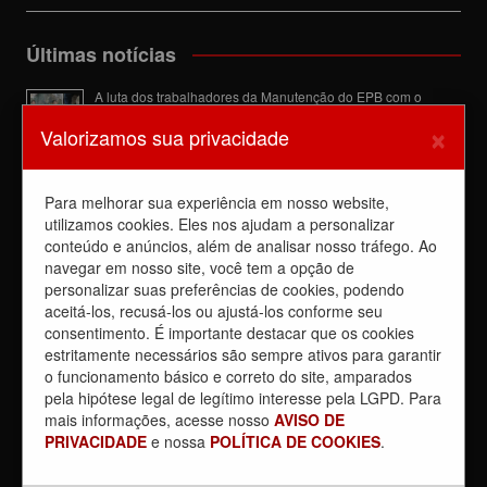
Últimas notícias
A luta dos trabalhadores da Manutenção do EPB com o
Sindicato barra a dupla função
×
Valorizamos sua privacidade
6 de agosto de 2026
Dia de luta! Ferroviários mostram que a luta é o caminho e
enfraquecem o privatista Tarcísio
Para melhorar sua experiência em nosso website,
5 de agosto de 2026
utilizamos cookies. Eles nos ajudam a personalizar
Dia 4/8, É DIA DE LUTA contra a privatização da CPTM.
conteúdo e anúncios, além de analisar nosso tráfego. Ao
PARTICIPE!
navegar em nosso site, você tem a opção de
3 de agosto de 2026
personalizar suas preferências de cookies, podendo
aceitá-los, recusá-los ou ajustá-los conforme seu
Reunião com Manutenção do EPB, com a Inspeção de Via e
consentimento. É importante destacar que os cookies
com a chefia da área
estritamente necessários são sempre ativos para garantir
31 de julho de 2026
o funcionamento básico e correto do site, amparados
Sobre a REUNIÃO entre o Sindicato e o Metrus
pela hipótese legal de legítimo interesse pela LGPD. Para
30 de julho de 2026
mais informações, acesse nosso
AVISO DE
PRIVACIDADE
e nossa
POLÍTICA DE COOKIES
.