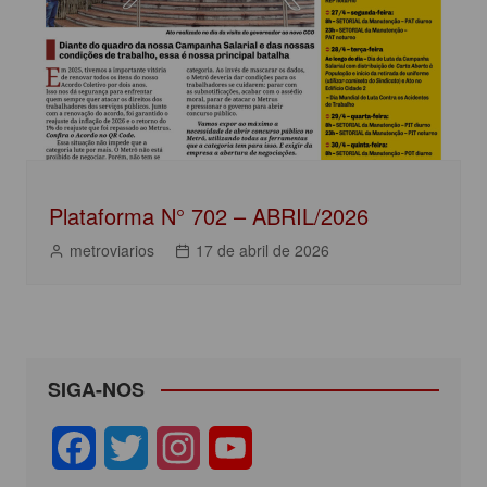
Plataforma N° 702 – ABRIL/2026
metroviarios
17 de abril de 2026
SIGA-NOS
F
T
I
Y