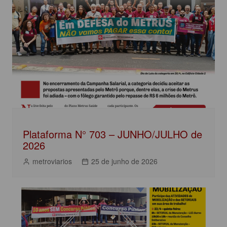
b
A
dI
Post
o
p
n
o
p
k
Plataforma N° 703 – JUNHO/JULHO de
2026
metroviarios
25 de junho de 2026