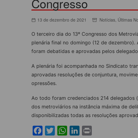
Congresso
ACORDOS COLETIVOS
CO
DOCUMENTOS
13 de dezembro de 2021
Notícias
,
Últimas No
ES
C
O terceiro dia do 13º Congresso dos Metrovi
C
plenária final no domingo (12 de dezembro). 
foram debatidas e aprovadas pelos delegados
A plenária foi acompanhada no Sindicato tran
aprovadas resoluções de conjuntura, moviment
opressões.
Ao todo foram credenciados 214 delegados (
dos metroviários na instância máxima de del
disponibilizadas todas as resoluções aprova
F
T
W
Li
Pr