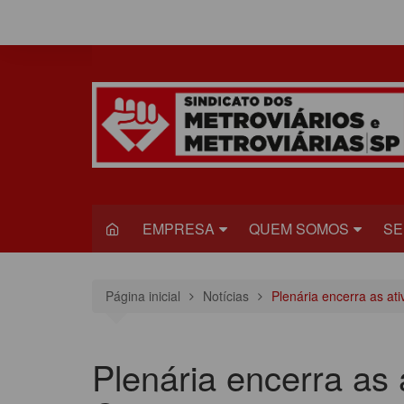
Ir
para
o
conteúdo
EMPRESA
QUEM SOMOS
SE
METRÔ
DIRETORIA
S
Página inicial
Notícias
Plenária encerra as at
VIAQUATRO
HISTÓRIA
JU
VIAMOBILIDADE
CONGRESSO
S
Plenária encerra as 
ESTATUTO DO
R
SINDICADO
C