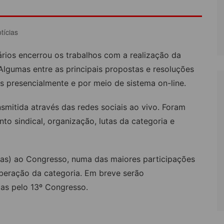
LÔNIA DE FÉRIAS
OUTRAS PUBLICAÇÕES
tícias
PORTE, LAZER E
ULTURA
ários encerrou os trabalhos com a realização da
LASSIFICADOS
Algumas entre as principais propostas e resoluções
 presencialmente e por meio de sistema on-line.
smitida através das redes sociais ao vivo. Foram
o sindical, organização, lutas da categoria e
as) ao Congresso, numa das maiores participações
iberação da categoria. Em breve serão
das pelo 13º Congresso.