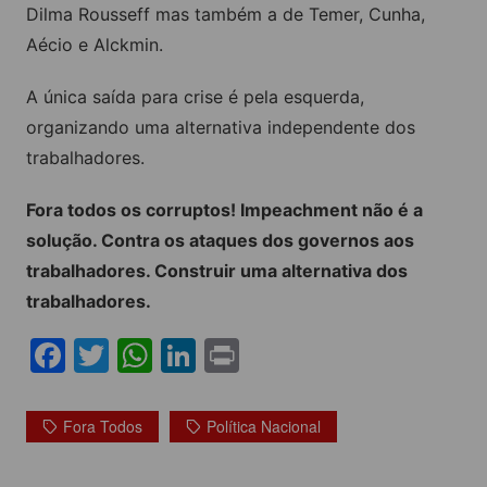
Dilma Rousseff mas também a de Temer, Cunha,
Aécio e Alckmin.
A única saída para crise é pela esquerda,
organizando uma alternativa independente dos
trabalhadores.
Fora todos os corruptos! Impeachment não é a
solução. Contra os ataques dos governos aos
trabalhadores. Construir uma alternativa dos
trabalhadores.
F
T
W
Li
Pr
a
w
h
n
in
c
itt
at
k
t
Fora Todos
Política Nacional
e
er
s
e