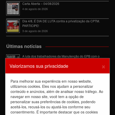
Carta Aberta – 04/08/2026
4 de agosto de 2026
Dia 4/8, É DIA DE LUTA contra a privatização da CPTM.
PARTICIPE!
3 de agosto de 2026
Últimas notícias
A luta dos trabalhadores da Manutenção do EPB com o
Sindicato barra a dupla função
×
Valorizamos sua privacidade
6 de agosto de 2026
Dia de luta! Ferroviários mostram que a luta é o caminho e
enfraquecem o privatista Tarcísio
Para melhorar sua experiência em nosso website,
5 de agosto de 2026
utilizamos cookies. Eles nos ajudam a personalizar
conteúdo e anúncios, além de analisar nosso tráfego. Ao
Dia 4/8, É DIA DE LUTA contra a privatização da CPTM.
PARTICIPE!
navegar em nosso site, você tem a opção de
3 de agosto de 2026
personalizar suas preferências de cookies, podendo
aceitá-los, recusá-los ou ajustá-los conforme seu
Reunião com Manutenção do EPB, com a Inspeção de Via e
consentimento. É importante destacar que os cookies
com a chefia da área