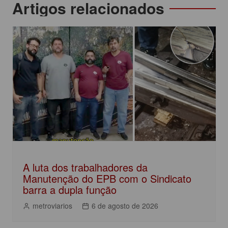
b
A
dI
Navegação
Artigos relacionados
o
p
n
de
o
p
Post
k
A luta dos trabalhadores da
Manutenção do EPB com o Sindicato
barra a dupla função
metroviarios
6 de agosto de 2026