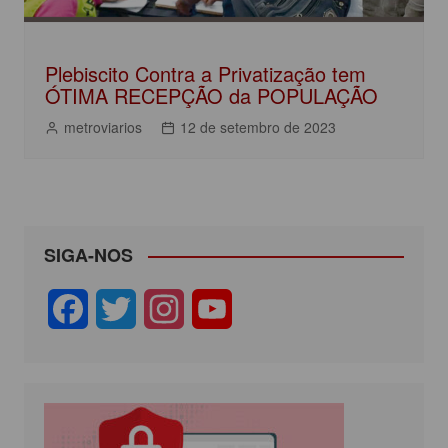
Plebiscito Contra a Privatização tem
ÓTIMA RECEPÇÃO da POPULAÇÃO
metroviarios
12 de setembro de 2023
SIGA-NOS
F
T
I
Y
a
w
n
o
c
i
s
u
e
t
t
T