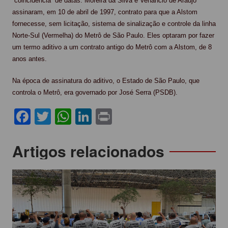
“coincidência” de datas. Moreira da Silva e Venâncio de Araújo
assinaram, em 10 de abril de 1997, contrato para que a Alstom
fornecesse, sem licitação, sistema de sinalização e controle da linha
Norte-Sul (Vermelha) do Metrô de São Paulo. Eles optaram por fazer
um termo aditivo a um contrato antigo do Metrô com a Alstom, de 8
anos antes.
Na época de assinatura do aditivo, o Estado de São Paulo, que
controla o Metrô, era governado por José Serra (PSDB).
F
T
W
Li
Pr
a
w
h
n
in
c
itt
at
k
t
Navegação
Artigos relacionados
e
er
s
e
de
b
A
dI
Post
o
p
n
o
p