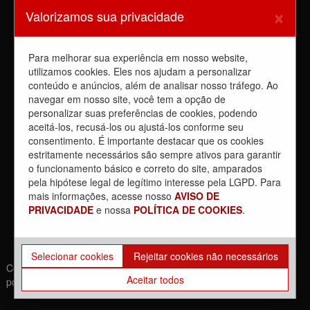
Sindicato barra a dupla função
×
Valorizamos sua privacidade
6 de agosto de 2026
Dia de luta! Ferroviários mostram que a luta é o caminho e
enfraquecem o privatista Tarcísio
Para melhorar sua experiência em nosso website,
5 de agosto de 2026
utilizamos cookies. Eles nos ajudam a personalizar
conteúdo e anúncios, além de analisar nosso tráfego. Ao
Dia 4/8, É DIA DE LUTA contra a privatização da CPTM.
PARTICIPE!
navegar em nosso site, você tem a opção de
3 de agosto de 2026
personalizar suas preferências de cookies, podendo
aceitá-los, recusá-los ou ajustá-los conforme seu
Reunião com Manutenção do EPB, com a Inspeção de Via e
consentimento. É importante destacar que os cookies
com a chefia da área
estritamente necessários são sempre ativos para garantir
31 de julho de 2026
o funcionamento básico e correto do site, amparados
Sobre a REUNIÃO entre o Sindicato e o Metrus
pela hipótese legal de legítimo interesse pela LGPD. Para
30 de julho de 2026
mais informações, acesse nosso
AVISO DE
PRIVACIDADE
e nossa
POLÍTICA DE COOKIES
.
Selecionar cookies
Rejeitar cookies não necessários
Copyrights © 2021. Todos os direitos reservados. | Desenvolvido
Aceitar todos
por: Movimento Br