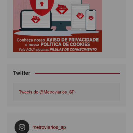
b
t
a
u
o
e
g
b
o
r
r
e
k
a
m
Twitter
Tweets de @Metroviarios_SP
metroviarios_sp