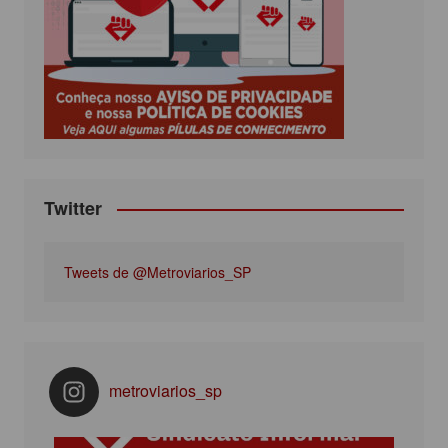
o
e
g
b
o
r
r
e
k
a
m
Twitter
Tweets de @Metroviarios_SP
metroviarios_sp