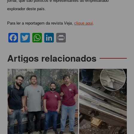
jornal, que são políticos e representantes do empresariado
explorador deste país.
Para ler a reportagem da revista
Veja
,
clique aqui
.
F
T
W
Li
Pr
a
w
h
n
in
c
itt
at
k
t
Navegação
Artigos relacionados
e
er
s
e
de
b
A
dI
Post
o
p
n
o
p
k