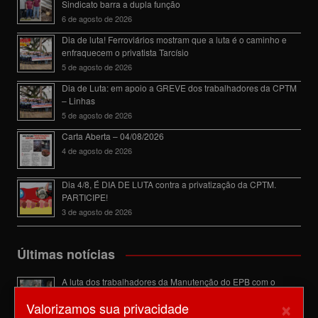
Sindicato barra a dupla função
6 de agosto de 2026
Dia de luta! Ferroviários mostram que a luta é o caminho e
enfraquecem o privatista Tarcísio
5 de agosto de 2026
Dia de Luta: em apoio a GREVE dos trabalhadores da CPTM
– Linhas
5 de agosto de 2026
Carta Aberta – 04/08/2026
4 de agosto de 2026
Dia 4/8, É DIA DE LUTA contra a privatização da CPTM.
PARTICIPE!
3 de agosto de 2026
Últimas notícias
A luta dos trabalhadores da Manutenção do EPB com o
Sindicato barra a dupla função
×
Valorizamos sua privacidade
6 de agosto de 2026