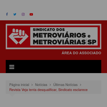
Ir
ÁREA DO ASSOCIADO
para
o
conteúdo
ÁREA DO ASSOCIADO
Página inicial
Notícias
Últimas Notícias
Revista Veja tenta desqualificar, Sindicato esclarece