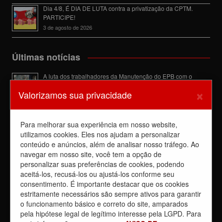
Dia 4/8, É DIA DE LUTA contra a privatização da CPTM.
PARTICIPE!
3 de agosto de 2026
Últimas notícias
A luta dos trabalhadores da Manutenção do EPB com o
Sindicato barra a dupla função
×
Valorizamos sua privacidade
6 de agosto de 2026
Dia de luta! Ferroviários mostram que a luta é o caminho e
enfraquecem o privatista Tarcísio
Para melhorar sua experiência em nosso website,
5 de agosto de 2026
utilizamos cookies. Eles nos ajudam a personalizar
conteúdo e anúncios, além de analisar nosso tráfego. Ao
Dia 4/8, É DIA DE LUTA contra a privatização da CPTM.
PARTICIPE!
navegar em nosso site, você tem a opção de
3 de agosto de 2026
personalizar suas preferências de cookies, podendo
aceitá-los, recusá-los ou ajustá-los conforme seu
Reunião com Manutenção do EPB, com a Inspeção de Via e
consentimento. É importante destacar que os cookies
com a chefia da área
estritamente necessários são sempre ativos para garantir
31 de julho de 2026
o funcionamento básico e correto do site, amparados
Sobre a REUNIÃO entre o Sindicato e o Metrus
pela hipótese legal de legítimo interesse pela LGPD. Para
30 de julho de 2026