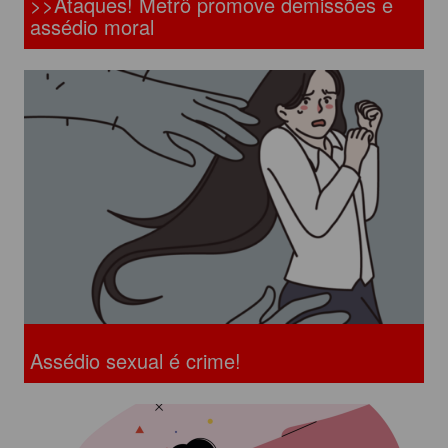
>>Ataques! Metrô promove demissões e
assédio moral
Assédio sexual é crime!