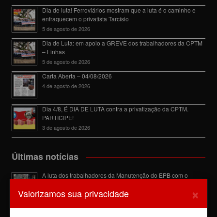
Dia de luta! Ferroviários mostram que a luta é o caminho e
enfraquecem o privatista Tarcísio
5 de agosto de 2026
Dia de Luta: em apoio a GREVE dos trabalhadores da CPTM
– Linhas
5 de agosto de 2026
Carta Aberta – 04/08/2026
4 de agosto de 2026
Dia 4/8, É DIA DE LUTA contra a privatização da CPTM.
PARTICIPE!
3 de agosto de 2026
Últimas notícias
A luta dos trabalhadores da Manutenção do EPB com o
Sindicato barra a dupla função
×
Valorizamos sua privacidade
6 de agosto de 2026
Dia de luta! Ferroviários mostram que a luta é o caminho e
enfraquecem o privatista Tarcísio