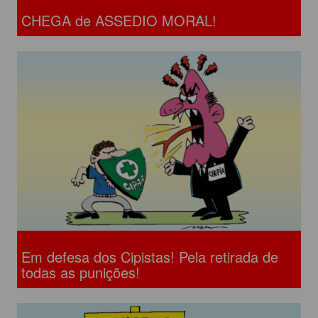
CHEGA de ASSEDIO MORAL!
Em defesa dos Cipistas! Pela retirada de
todas as punições!