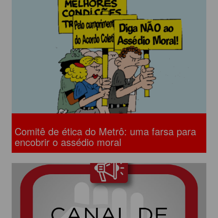
Comitê de ética do Metrô: uma farsa para
encobrir o assédio moral