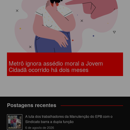
Metrô ignora assédio moral a Jovem
Cidadã ocorrido há dois meses
Postagens recentes
A luta dos trabalhadores da Manutenção do EPB com o
Sindicato barra a dupla função
6 de agosto de 2026