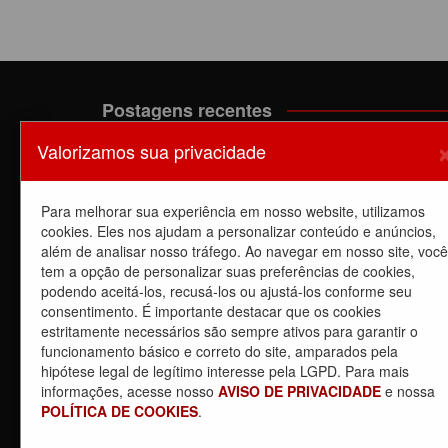
Postagens recentes
Valorizamos sua privacidade
A luta dos trabalhadores da Manutenção do EPB c
o Sindicato barra a dupla função
6 de agosto de 2026
Para melhorar sua experiência em nosso website, utilizamos
Dia de luta! Ferroviários mostram que a luta é o
cookies. Eles nos ajudam a personalizar conteúdo e anúncios,
caminho e enfraquecem o privatista Tarcísio
além de analisar nosso tráfego. Ao navegar em nosso site, você
5 de agosto de 2026
tem a opção de personalizar suas preferências de cookies,
podendo aceitá-los, recusá-los ou ajustá-los conforme seu
Dia de Luta: em apoio a GREVE dos trabalhadores 
consentimento. É importante destacar que os cookies
CPTM – Linhas
estritamente necessários são sempre ativos para garantir o
5 de agosto de 2026
funcionamento básico e correto do site, amparados pela
Carta Aberta – 04/08/2026
hipótese legal de legítimo interesse pela LGPD. Para mais
4 de agosto de 2026
informações, acesse nosso
AVISO DE PRIVACIDADE
e nossa
POLÍTICA DE COOKIES
.
Dia 4/8, É DIA DE LUTA contra a privatização da