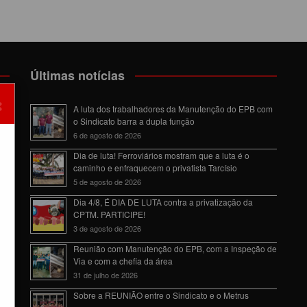
Últimas notícias
×
om
A luta dos trabalhadores da Manutenção do EPB com
o Sindicato barra a dupla função
6 de agosto de 2026
Dia de luta! Ferroviários mostram que a luta é o
caminho e enfraquecem o privatista Tarcísio
5 de agosto de 2026
da
Dia 4/8, É DIA DE LUTA contra a privatização da
CPTM. PARTICIPE!
3 de agosto de 2026
Reunião com Manutenção do EPB, com a Inspeção de
Via e com a chefia da área
31 de julho de 2026
Sobre a REUNIÃO entre o Sindicato e o Metrus