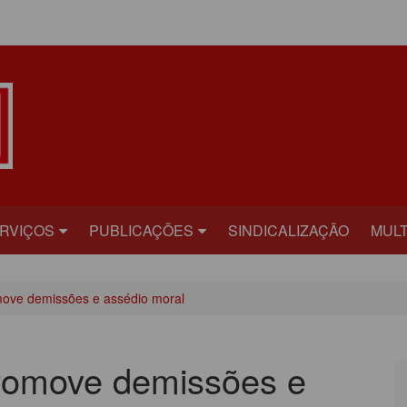
ÁREA DO ASSOCIADO
RVIÇOS
PUBLICAÇÕES
SINDICALIZAÇÃO
MULT
ECRETARIAS
BILHETE
FOT
ove demissões e assédio moral
RÍDICO
PLATAFORMA
VÍD
AÚDE
CARTA ABERTA
romove demissões e
ECADASTRAMENTO
INFORME PUBLICITÁRIO
ONVÊNIOS
PRESTANDO CONTAS