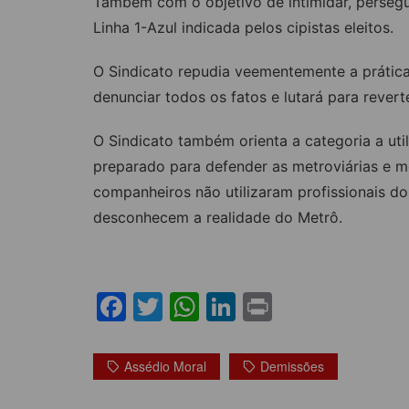
Também com o objetivo de intimidar, persegue
Linha 1-Azul indicada pelos cipistas eleitos.
O Sindicato repudia veementemente a prática
denunciar todos os fatos e lutará para reverte
O Sindicato também orienta a categoria a uti
preparado para defender as metroviárias e m
companheiros não utilizaram profissionais do
desconhecem a realidade do Metrô.
F
T
W
Li
Pr
a
w
h
n
in
c
itt
at
k
t
Assédio Moral
Demissões
e
er
s
e