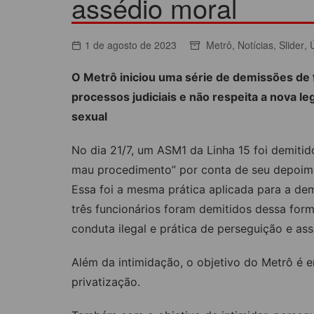
assédio moral
ACORDOS COLETIVOS
CO
DOCUMENTOS
1 de agosto de 2023
Metrô
,
Notícias
,
Slider
,
ES
C
O Metrô iniciou uma série de demissões de
C
processos judiciais e não respeita a nova l
sexual
No dia 21/7, um ASM1 da Linha 15 foi demitid
mau procedimento” por conta de seu depoime
Essa foi a mesma prática aplicada para a de
três funcionários foram demitidos dessa form
conduta ilegal e prática de perseguição e as
Além da intimidação, o objetivo do Metrô é e
privatização.