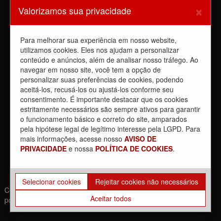
Sindicato barra a dupla função
×
Valorizamos sua privacidade
6 de agosto de 2026
Dia de luta! Ferroviários mostram que a luta é o caminho e
enfraquecem o privatista Tarcísio
Para melhorar sua experiência em nosso website,
5 de agosto de 2026
utilizamos cookies. Eles nos ajudam a personalizar
conteúdo e anúncios, além de analisar nosso tráfego. Ao
Dia 4/8, É DIA DE LUTA contra a privatização da CPTM.
PARTICIPE!
navegar em nosso site, você tem a opção de
3 de agosto de 2026
personalizar suas preferências de cookies, podendo
aceitá-los, recusá-los ou ajustá-los conforme seu
Reunião com Manutenção do EPB, com a Inspeção de Via e
consentimento. É importante destacar que os cookies
com a chefia da área
estritamente necessários são sempre ativos para garantir
31 de julho de 2026
o funcionamento básico e correto do site, amparados
Sobre a REUNIÃO entre o Sindicato e o Metrus
pela hipótese legal de legítimo interesse pela LGPD. Para
30 de julho de 2026
mais informações, acesse nosso
AVISO DE
PRIVACIDADE
e nossa
POLÍTICA DE COOKIES
.
Selecionar cookies
Rejeitar cookies não necessários
Copyrights © 2021. Todos os direitos reservados. | Desenvolvido
Aceitar todos
por: Movimento Br