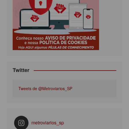
b
t
a
u
o
e
g
b
o
r
r
e
k
a
m
Twitter
Tweets de @Metroviarios_SP
metroviarios_sp