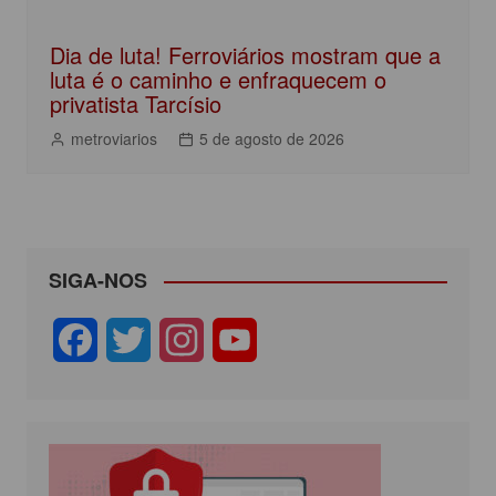
Dia de luta! Ferroviários mostram que a
luta é o caminho e enfraquecem o
privatista Tarcísio
metroviarios
5 de agosto de 2026
SIGA-NOS
F
T
I
Y
a
w
n
o
c
i
s
u
e
t
t
T