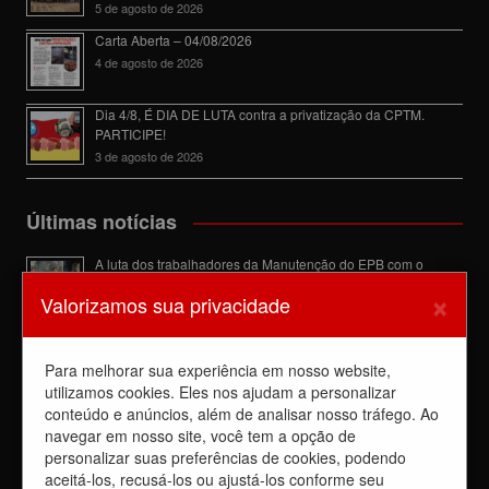
5 de agosto de 2026
Carta Aberta – 04/08/2026
4 de agosto de 2026
Dia 4/8, É DIA DE LUTA contra a privatização da CPTM.
PARTICIPE!
3 de agosto de 2026
Últimas notícias
A luta dos trabalhadores da Manutenção do EPB com o
Sindicato barra a dupla função
×
Valorizamos sua privacidade
6 de agosto de 2026
Dia de luta! Ferroviários mostram que a luta é o caminho e
enfraquecem o privatista Tarcísio
Para melhorar sua experiência em nosso website,
5 de agosto de 2026
utilizamos cookies. Eles nos ajudam a personalizar
conteúdo e anúncios, além de analisar nosso tráfego. Ao
Dia 4/8, É DIA DE LUTA contra a privatização da CPTM.
PARTICIPE!
navegar em nosso site, você tem a opção de
3 de agosto de 2026
personalizar suas preferências de cookies, podendo
aceitá-los, recusá-los ou ajustá-los conforme seu
Reunião com Manutenção do EPB, com a Inspeção de Via e