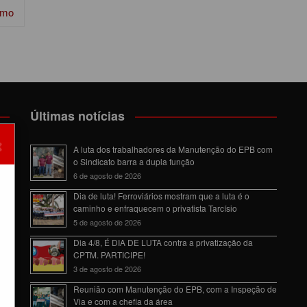
imo
Últimas notícias
×
om
A luta dos trabalhadores da Manutenção do EPB com
o Sindicato barra a dupla função
6 de agosto de 2026
Dia de luta! Ferroviários mostram que a luta é o
caminho e enfraquecem o privatista Tarcísio
5 de agosto de 2026
da
Dia 4/8, É DIA DE LUTA contra a privatização da
CPTM. PARTICIPE!
3 de agosto de 2026
Reunião com Manutenção do EPB, com a Inspeção de
Via e com a chefia da área