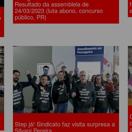
Resultado da assembleia de
24/03/2023 (luta abono, concurso
público, PR)
p
Step já! Sindicato faz visita surpresa a
Silvani Pereira