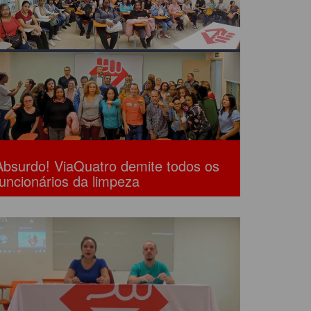
Absurdo! ViaQuatro demite todos os
funcionários da limpeza