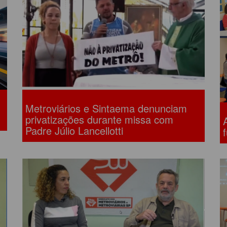
LÔNIA DE FÉRIAS
OUTRAS PUBLICAÇÕES
PORTE, LAZER E
ULTURA
LASSIFICADOS
Metroviários e Sintaema denunciam
privatizações durante missa com
Padre Júlio Lancellotti