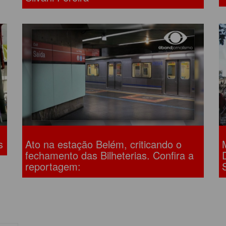
s
Ato na estação Belém, criticando o
fechamento das Bilheterias. Confira a
reportagem: