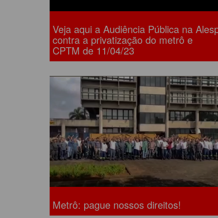
Veja aqui a Audiência Pública na Ales
contra a privatização do metrô e
CPTM de 11/04/23
Metrô: pague nossos direitos!