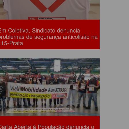
Em Coletiva, Sindicato denuncia
problemas de segurança anticolisão na
L15-Prata
Carta Aberta à População denuncia o