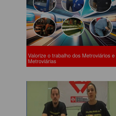
ACORDOS COLETIVOS
CO
DOCUMENTOS
ES
C
C
Valorize o trabalho dos Metroviários e
Metroviárias