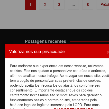
Navegação
1
2
3
…
8
Próx
por
posts
Postagens recentes
Valorizamos sua privacidade
A luta dos trabalhadores da Manutenção do EPB c
o Sindicato barra a dupla função
6 de agosto de 2026
Para melhorar sua experiência em nosso website, utilizamos
Dia de luta! Ferroviários mostram que a luta é o
cookies. Eles nos ajudam a personalizar conteúdo e anúncios,
caminho e enfraquecem o privatista Tarcísio
além de analisar nosso tráfego. Ao navegar em nosso site, você
5 de agosto de 2026
tem a opção de personalizar suas preferências de cookies,
podendo aceitá-los, recusá-los ou ajustá-los conforme seu
Dia de Luta: em apoio a GREVE dos trabalhadores 
consentimento. É importante destacar que os cookies
CPTM – Linhas
estritamente necessários são sempre ativos para garantir o
5 de agosto de 2026
funcionamento básico e correto do site, amparados pela
Carta Aberta – 04/08/2026
hipótese legal de legítimo interesse pela LGPD. Para mais
4 de agosto de 2026