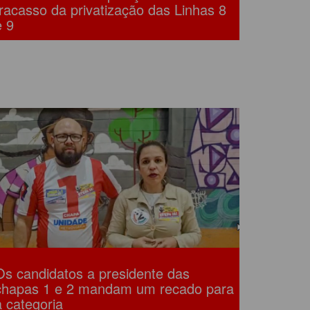
fracasso da privatização das Linhas 8
e 9
Os candidatos a presidente das
chapas 1 e 2 mandam um recado para
a categoria