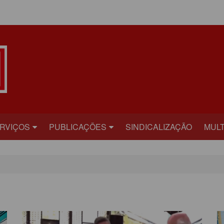
ÁREA DO ASSOCIADO
RVIÇOS
PUBLICAÇÕES
SINDICALIZAÇÃO
MULT
ECRETARIAS
BILHETE
FOT
RÍDICO
PLATAFORMA
VÍD
AÚDE
CARTA ABERTA
ECADASTRAMENTO
INFORME PUBLICITÁRIO
ONVÊNIOS
PRESTANDO CONTAS