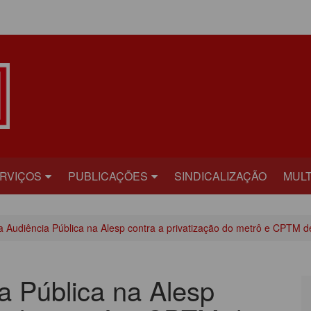
ÁREA DO ASSOCIADO
RVIÇOS
PUBLICAÇÕES
SINDICALIZAÇÃO
MULT
ECRETARIAS
BILHETE
FOT
 a Audiência Pública na Alesp contra a privatização do metrô e CPTM d
RÍDICO
PLATAFORMA
VÍD
AÚDE
CARTA ABERTA
a Pública na Alesp
ECADASTRAMENTO
INFORME PUBLICITÁRIO
ONVÊNIOS
PRESTANDO CONTAS