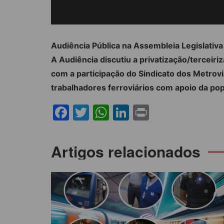
Audiência Pública na Assembleia Legislativa 
A Audiência discutiu a privatização/terceiri
com a participação do Sindicato dos Metrovi
trabalhadores ferroviários com apoio da po
F
T
W
Li
Pr
a
w
h
n
in
c
itt
at
k
t
Navegação
Artigos relacionados
e
er
s
e
de
b
A
dI
Post
o
p
n
o
p