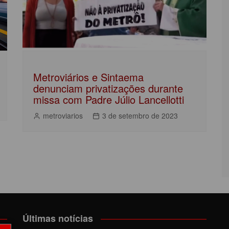
Metroviários e Sintaema
denunciam privatizações durante
missa com Padre Júlio Lancellotti
metroviarios
3 de setembro de 2023
Últimas notícias