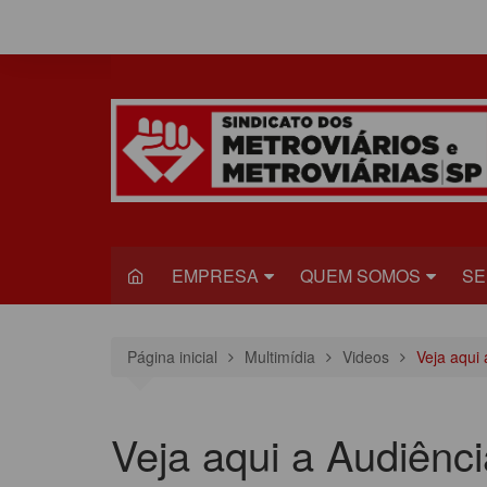
Ir
para
o
conteúdo
EMPRESA
QUEM SOMOS
SE
METRÔ
DIRETORIA
S
Página inicial
Multimídia
Videos
Veja aqui
VIAQUATRO
HISTÓRIA
JU
VIAMOBILIDADE
CONGRESSO
S
Veja aqui a Audiênci
ESTATUTO DO
R
SINDICADO
C