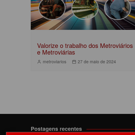
k
Valorize o trabalho dos Metroviários
e Metroviárias
metroviarios
27 de maio de 2024
Postagens recentes