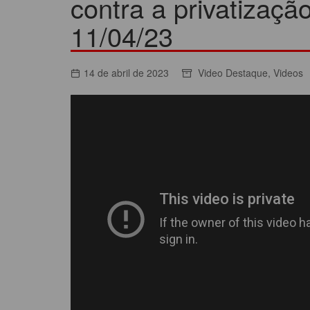
contra a privatizaç
ACORDOS COLETIVOS
11/04/23
CO
DOCUMENTOS
ES
C
14 de abril de 2023
Video Destaque
,
Videos
C