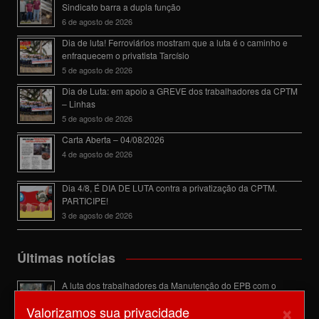
Sindicato barra a dupla função
6 de agosto de 2026
Dia de luta! Ferroviários mostram que a luta é o caminho e
enfraquecem o privatista Tarcísio
5 de agosto de 2026
Dia de Luta: em apoio a GREVE dos trabalhadores da CPTM
– Linhas
5 de agosto de 2026
Carta Aberta – 04/08/2026
4 de agosto de 2026
Dia 4/8, É DIA DE LUTA contra a privatização da CPTM.
PARTICIPE!
3 de agosto de 2026
Últimas notícias
A luta dos trabalhadores da Manutenção do EPB com o
Sindicato barra a dupla função
×
Valorizamos sua privacidade
6 de agosto de 2026