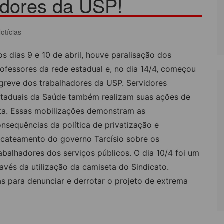
adores da USP!
LÔNIA DE FÉRIAS
OUTRAS PUBLICAÇÕES
otícias
PORTE, LAZER E
ULTURA
s dias 9 e 10 de abril, houve paralisação dos
LASSIFICADOS
ofessores da rede estadual e, no dia 14/4, começou
greve dos trabalhadores da USP. Servidores
staduais da Saúde também realizam suas ações de
uta. Essas mobilizações demonstram as
nsequências da política de privatização e
ucateamento do governo Tarcísio sobre os
abalhadores dos serviços públicos. O dia 10/4 foi um
avés da utilização da camiseta do Sindicato.
s para denunciar e derrotar o projeto de extrema