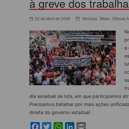
à greve dos trabalh
ACORDOS COLETIVOS
CO
DOCUMENTOS
22 de abril de 2026
Notícias
,
Slider
,
Últimas N
ES
C
No
C
pr
a 
e
l
co
s
tr
dia estadual de luta, em que participamos atr
Precisamos batalhar por mais ações unificada
direita do governo estadual.
F
T
W
Li
Pr