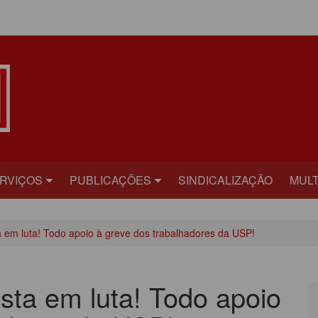
ÁREA DO ASSOCIADO
RVIÇOS
PUBLICAÇÕES
SINDICALIZAÇÃO
MULT
ECRETARIAS
BILHETE
FOT
ta em luta! Todo apoio à greve dos trabalhadores da USP!
RÍDICO
PLATAFORMA
VÍD
AÚDE
CARTA ABERTA
ista em luta! Todo apoio
ECADASTRAMENTO
INFORME PUBLICITÁRIO
ONVÊNIOS
PRESTANDO CONTAS