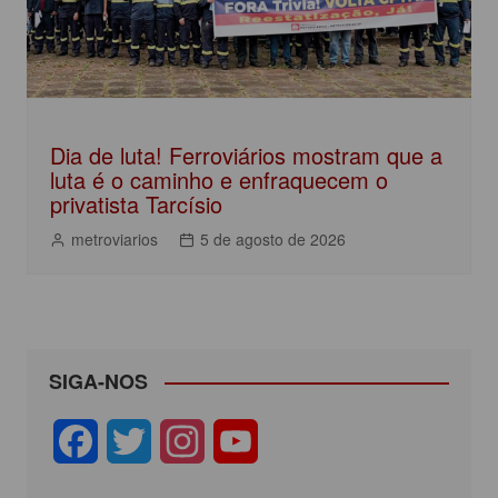
Dia de luta! Ferroviários mostram que a
luta é o caminho e enfraquecem o
privatista Tarcísio
metroviarios
5 de agosto de 2026
SIGA-NOS
F
T
I
Y
a
w
n
o