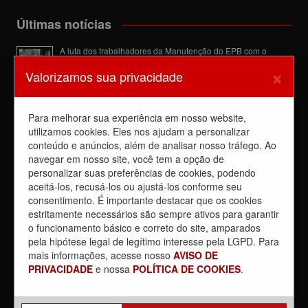
Últimas notícias
A luta dos trabalhadores da Manutenção do EPB com o
Sindicato barra a dupla função
×
Valorizamos sua privacidade
6 de agosto de 2026
Dia de luta! Ferroviários mostram que a luta é o caminho e
enfraquecem o privatista Tarcísio
Para melhorar sua experiência em nosso website,
5 de agosto de 2026
utilizamos cookies. Eles nos ajudam a personalizar
conteúdo e anúncios, além de analisar nosso tráfego. Ao
Dia 4/8, É DIA DE LUTA contra a privatização da CPTM.
PARTICIPE!
navegar em nosso site, você tem a opção de
3 de agosto de 2026
personalizar suas preferências de cookies, podendo
aceitá-los, recusá-los ou ajustá-los conforme seu
Reunião com Manutenção do EPB, com a Inspeção de Via e
consentimento. É importante destacar que os cookies
com a chefia da área
estritamente necessários são sempre ativos para garantir
31 de julho de 2026
o funcionamento básico e correto do site, amparados
Sobre a REUNIÃO entre o Sindicato e o Metrus
pela hipótese legal de legítimo interesse pela LGPD. Para
30 de julho de 2026
mais informações, acesse nosso
AVISO DE
PRIVACIDADE
e nossa
POLÍTICA DE COOKIES
.