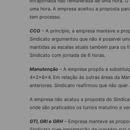
intrajornada não remunerada de uma hora. O S
uma hora. A empresa aceitou a proposta par
tem processo.
CCO
– A princípio, a empresa manteve a prop
Sindicato argumentou que não é possível uma
mantidas as escalas atuais também para os f
Sindicato com jornada de 6 horas.
Manutenção
– A empresa propôs a substitu
4x2x6x4. Em relação às outras áreas da Ma
anteriores. Sindicato reafirmou que não quer
A empresa não acatou a proposta do Sindica
onde são praticados os turnos matutino e ves
GTI, GRI e GRH
– Empresa manteve as propost
Sindicato quer implantação de jornadas nos 