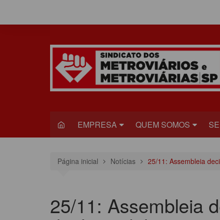
Ir
para
o
conteúdo
EMPRESA
QUEM SOMOS
SE
METRÔ
DIRETORIA
S
Página inicial
Notícias
25/11: Assembleia deci
VIAQUATRO
HISTÓRIA
JU
VIAMOBILIDADE
CONGRESSO
S
25/11: Assembleia d
ESTATUTO DO
R
SINDICADO
C