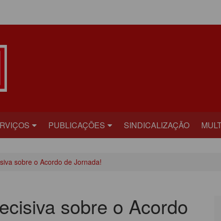
ÁREA DO ASSOCIADO
RVIÇOS
PUBLICAÇÕES
SINDICALIZAÇÃO
MULT
ECRETARIAS
BILHETE
FOT
siva sobre o Acordo de Jornada!
RÍDICO
PLATAFORMA
VÍD
AÚDE
CARTA ABERTA
ecisiva sobre o Acordo
ECADASTRAMENTO
INFORME PUBLICITÁRIO
ONVÊNIOS
PRESTANDO CONTAS