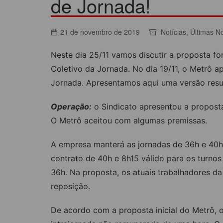
de Jornada!
ACORDOS COLETIVOS
CO
DOCUMENTOS
21 de novembro de 2019
Notícias
,
Últimas No
ES
C
Neste dia 25/11 vamos discutir a proposta 
C
Coletivo da Jornada. No dia 19/11, o Metrô a
Jornada. Apresentamos aqui uma versão res
Operação:
o Sindicato apresentou a propost
O Metrô aceitou com algumas premissas.
A empresa manterá as jornadas de 36h e 40h
contrato de 40h e 8h15 válido para os turno
36h. Na proposta, os atuais trabalhadores d
reposição.
De acordo com a proposta inicial do Metrô, 