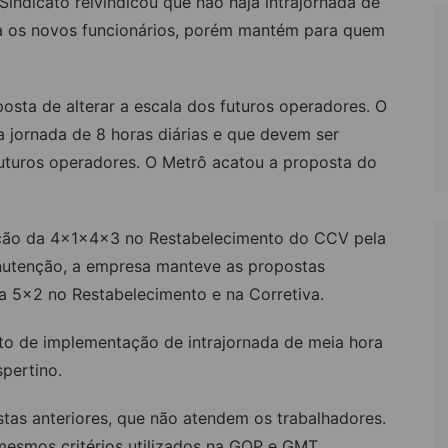
indicato reivindicou que não haja intrajornada de
a os novos funcionários, porém mantém para quem
osta de alterar a escala dos futuros operadores. O
 jornada de 8 horas diárias e que devem ser
uturos operadores. O Metrô acatou a proposta do
ição da 4x1x4x3 no Restabelecimento do CCV pela
nutenção, a empresa manteve as propostas
 a 5×2 no Restabelecimento e na Corretiva.
to de implementação de intrajornada de meia hora
pertino.
as anteriores, que não atendem os trabalhadores.
mesmos critérios utilizados na GOP e GMT.