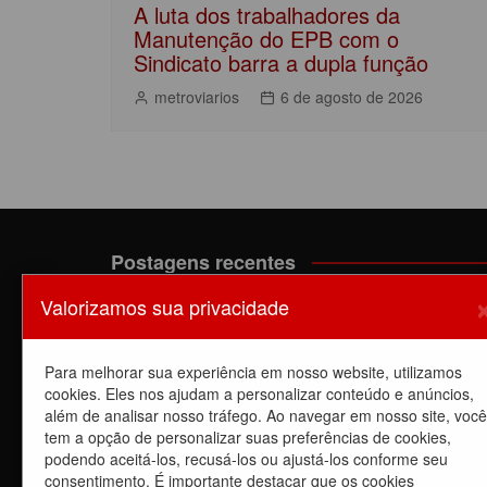
A luta dos trabalhadores da
Manutenção do EPB com o
Sindicato barra a dupla função
metroviarios
6 de agosto de 2026
Postagens recentes
Valorizamos sua privacidade
A luta dos trabalhadores da Manutenção do EPB c
o Sindicato barra a dupla função
6 de agosto de 2026
Para melhorar sua experiência em nosso website, utilizamos
Dia de luta! Ferroviários mostram que a luta é o
cookies. Eles nos ajudam a personalizar conteúdo e anúncios,
caminho e enfraquecem o privatista Tarcísio
além de analisar nosso tráfego. Ao navegar em nosso site, você
5 de agosto de 2026
tem a opção de personalizar suas preferências de cookies,
podendo aceitá-los, recusá-los ou ajustá-los conforme seu
Dia de Luta: em apoio a GREVE dos trabalhadores 
consentimento. É importante destacar que os cookies
CPTM – Linhas