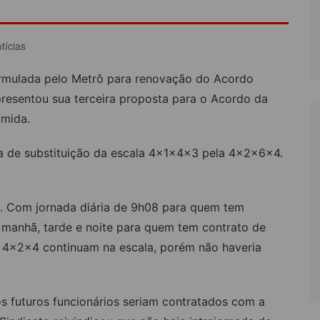
LÔNIA DE FÉRIAS
OUTRAS PUBLICAÇÕES
tícias
PORTE, LAZER E
ULTURA
formulada pelo Metrô para renovação do Acordo
LASSIFICADOS
presentou sua terceira proposta para o Acordo da
umida.
a de substituição da escala 4x1x4x3 pela 4x2x6x4.
. Com jornada diária de 9h08 para quem tem
s manhã, tarde e noite para quem tem contrato de
a 4x2x4 continuam na escala, porém não haveria
os futuros funcionários seriam contratados com a