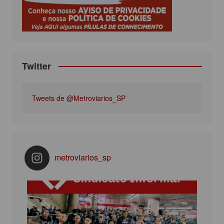
k
a
m
Twitter
Tweets de @Metroviarios_SP
metroviarios_sp