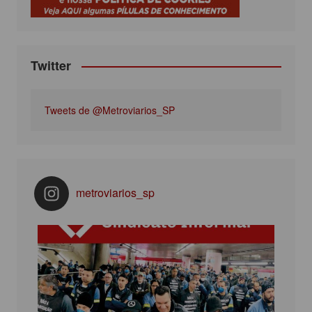
m
Twitter
Tweets de @Metroviarios_SP
metroviarios_sp