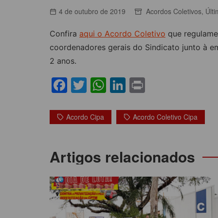
ACORDOS COLETIVOS
4 de outubro de 2019
Acordos Coletivos
,
Últi
CO
DOCUMENTOS
Confira
aqui o Acordo Coletivo
que regulamen
ES
C
coordenadores gerais do Sindicato junto à e
2 anos.
C
F
T
W
Li
Pr
a
w
h
n
in
c
itt
at
k
t
Acordo Cipa
Acordo Coletivo Cipa
e
er
s
e
b
A
dI
Navegação
Artigos relacionados
o
p
n
de
o
p
Post
k