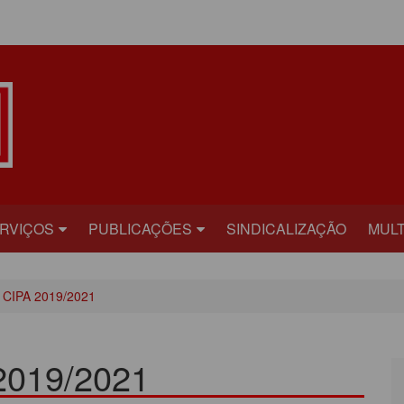
ÁREA DO ASSOCIADO
RVIÇOS
PUBLICAÇÕES
SINDICALIZAÇÃO
MULT
ECRETARIAS
BILHETE
FOT
CIPA 2019/2021
RÍDICO
PLATAFORMA
VÍD
AÚDE
CARTA ABERTA
019/2021
ECADASTRAMENTO
INFORME PUBLICITÁRIO
ONVÊNIOS
PRESTANDO CONTAS