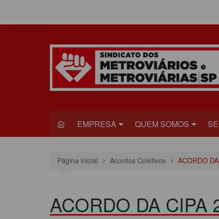
Ir
para
o
conteúdo
EMPRESA
QUEM SOMOS
SE
METRÔ
DIRETORIA
S
Página inicial
Acordos Coletivos
ACORDO DA 
VIAQUATRO
HISTÓRIA
JU
VIAMOBILIDADE
CONGRESSO
S
ACORDO DA CIPA 2
ESTATUTO DO
R
SINDICADO
C