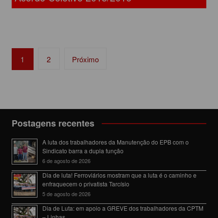
Navegação
1
2
Próximo
por
posts
Postagens recentes
A luta dos trabalhadores da Manutenção do EPB com o
Sindicato barra a dupla função
6 de agosto de 2026
Dia de luta! Ferroviários mostram que a luta é o caminho e
enfraquecem o privatista Tarcísio
5 de agosto de 2026
Dia de Luta: em apoio a GREVE dos trabalhadores da CPTM
– Linhas