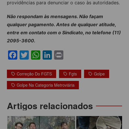
providências para denunciar o caso às autoridades.
Não respondam às mensagens. Não façam
qualquer pagamento. Antes de qualquer atitude,
entre em contato com o Sindicato, no telefone (11)
2095-3600.
F
T
W
Li
Pr
a
w
h
n
in
c
itt
at
k
t
Correção Do FGTS
Fgts
Golpe
e
er
s
e
Golpe Na Categoria Metroviária
b
A
dI
o
p
n
Navegação
Artigos relacionados
o
p
de
k
Post