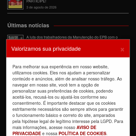
PARTICIPE!
3 de agosto de 2026
Últimas notícias
A luta dos trabalhadores da Manutenção do EPB com o
Sindicato barra a dupla função
×
Valorizamos sua privacidade
6 de agosto de 2026
Dia de luta! Ferroviários mostram que a luta é o caminho e
enfraquecem o privatista Tarcísio
Para melhorar sua experiência em nosso website,
5 de agosto de 2026
utilizamos cookies. Eles nos ajudam a personalizar
conteúdo e anúncios, além de analisar nosso tráfego. Ao
Dia 4/8, É DIA DE LUTA contra a privatização da CPTM.
PARTICIPE!
navegar em nosso site, você tem a opção de
3 de agosto de 2026
personalizar suas preferências de cookies, podendo
aceitá-los, recusá-los ou ajustá-los conforme seu
Reunião com Manutenção do EPB, com a Inspeção de Via e
consentimento. É importante destacar que os cookies
com a chefia da área
estritamente necessários são sempre ativos para garantir
31 de julho de 2026
o funcionamento básico e correto do site, amparados
Sobre a REUNIÃO entre o Sindicato e o Metrus
pela hipótese legal de legítimo interesse pela LGPD. Para
30 de julho de 2026
mais informações, acesse nosso
AVISO DE
PRIVACIDADE
e nossa
POLÍTICA DE COOKIES
.