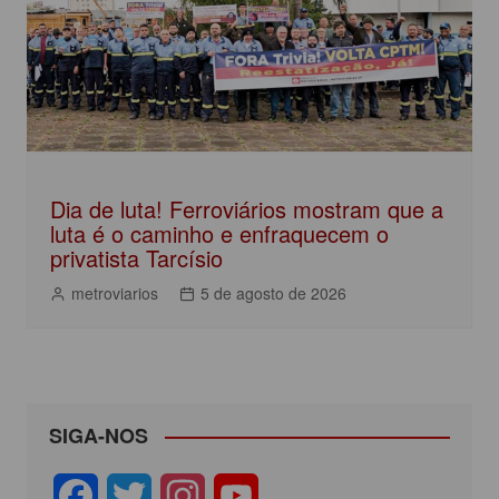
Dia de luta! Ferroviários mostram que a
luta é o caminho e enfraquecem o
privatista Tarcísio
metroviarios
5 de agosto de 2026
SIGA-NOS
F
T
I
Y