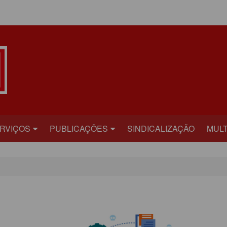
ÁREA DO ASSOCIADO
RVIÇOS
PUBLICAÇÕES
SINDICALIZAÇÃO
MULT
ECRETARIAS
BILHETE
FOT
RÍDICO
PLATAFORMA
VÍD
AÚDE
CARTA ABERTA
ECADASTRAMENTO
INFORME PUBLICITÁRIO
ONVÊNIOS
PRESTANDO CONTAS