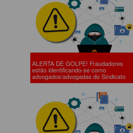
ACORDOS COLETIVOS
CO
DOCUMENTOS
ES
C
C
ALERTA DE GOLPE! Fraudadores
estão identificando-se como
advogados/advogadas do Sindicato