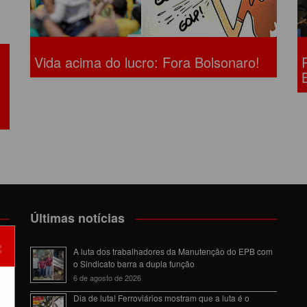
Vida acima do lucro: Fora Bolsonaro!
Últimas notícias
×
om
A luta dos trabalhadores da Manutenção do EPB com
o Sindicato barra a dupla função
6 de agosto de 2026
Dia de luta! Ferroviários mostram que a luta é o