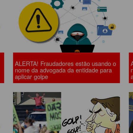
LÔNIA DE FÉRIAS
OUTRAS PUBLICAÇÕES
PORTE, LAZER E
ULTURA
LASSIFICADOS
ALERTA! Fraudadores estão usando o
nome da advogada da entidade para
aplicar golpe