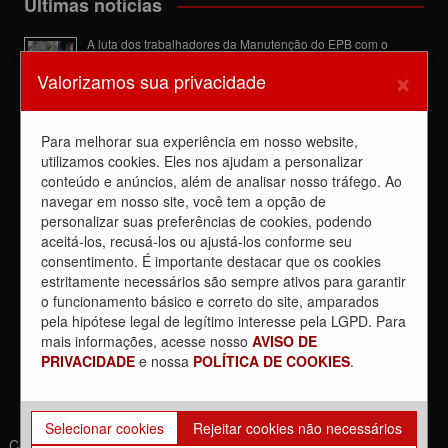
Últimas notícias
A luta dos trabalhadores da Manutenção do EPB com o
Sindicato barra a dupla função
×
Valorizamos sua privacidade
6 de agosto de 2026
Dia de luta! Ferroviários mostram que a luta é o caminho e
enfraquecem o privatista Tarcísio
Para melhorar sua experiência em nosso website,
5 de agosto de 2026
utilizamos cookies. Eles nos ajudam a personalizar
conteúdo e anúncios, além de analisar nosso tráfego. Ao
Dia 4/8, É DIA DE LUTA contra a privatização da CPTM.
PARTICIPE!
navegar em nosso site, você tem a opção de
3 de agosto de 2026
personalizar suas preferências de cookies, podendo
aceitá-los, recusá-los ou ajustá-los conforme seu
Reunião com Manutenção do EPB, com a Inspeção de Via e
consentimento. É importante destacar que os cookies
com a chefia da área
estritamente necessários são sempre ativos para garantir
31 de julho de 2026
o funcionamento básico e correto do site, amparados
Sobre a REUNIÃO entre o Sindicato e o Metrus
pela hipótese legal de legítimo interesse pela LGPD. Para
30 de julho de 2026
mais informações, acesse nosso
AVISO DE
PRIVACIDADE
e nossa
POLÍTICA DE COOKIES
.
Selecionar cookies
Rejeitar cookies não necessários
Copyrights © 2021. Todos os direitos reservados. | Desenvolvido