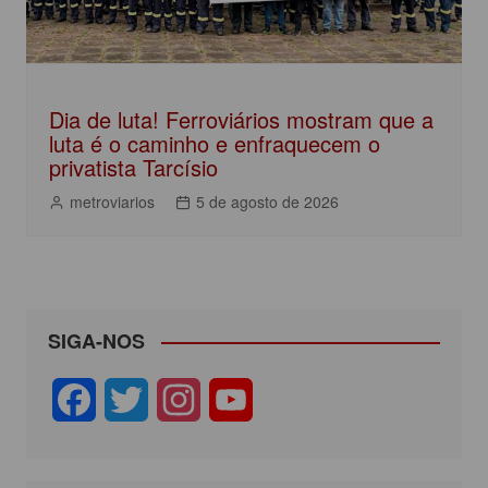
Dia de luta! Ferroviários mostram que a
luta é o caminho e enfraquecem o
privatista Tarcísio
metroviarios
5 de agosto de 2026
SIGA-NOS
F
T
I
Y
a
w
n
o
c
i
s
u