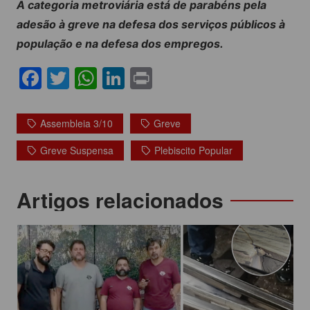
A categoria metroviária está de parabéns pela
adesão à greve na defesa dos serviços públicos à
população e na defesa dos empregos.
F
T
W
Li
Pr
a
w
h
n
in
c
itt
at
k
t
Assembleia 3/10
Greve
e
er
s
e
Greve Suspensa
Plebiscito Popular
b
A
dI
o
p
n
Navegação
Artigos relacionados
o
p
de
k
Post