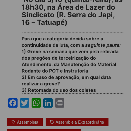
18h30, na Área de Lazer do
Sindicato (R. Serra do Japi,
16 – Tatuapé)
Para que a categoria decida sobre a
continuidade da luta, com a
seguinte pauta:
1) Greve na semana que vem pela retirada
dos pregões de terceirização do
Atendimento, da Manutenção do Material
Rodante do POT e Instrutoria
2) Em caso de aprovação, em qual data
realizar a greve?
3) Retomada do uso dos coletes
F
T
W
Li
Pr
a
w
h
n
in
c
itt
at
k
t
Assembleia
Assembleia Extraordinária
e
er
s
e