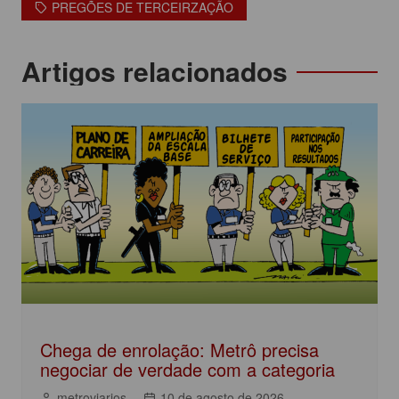
PREGÕES DE TERCEIRZAÇÃO
b
A
dI
o
p
n
Navegação
Artigos relacionados
o
p
de
k
Post
Chega de enrolação: Metrô precisa
negociar de verdade com a categoria
metroviarios
10 de agosto de 2026