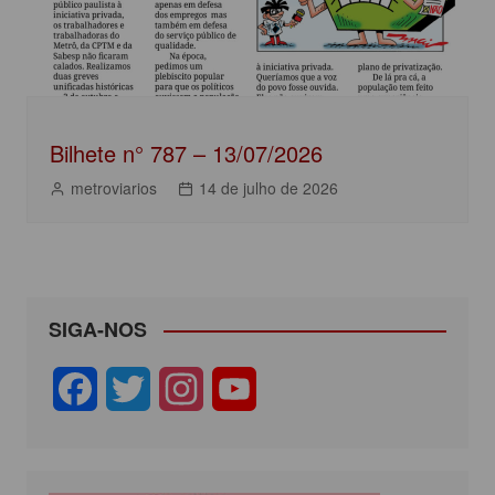
Bilhete n° 787 – 13/07/2026
metroviarios
14 de julho de 2026
SIGA-NOS
F
T
I
Y
a
w
n
o
c
i
s
u