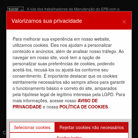
A luta dos trabalhadores da Manutenção do EPB com o
Sindicato barra a dupla função
×
Valorizamos sua privacidade
6 de agosto de 2026
Dia de luta! Ferroviários mostram que a luta é o caminho e
enfraquecem o privatista Tarcísio
Para melhorar sua experiência em nosso website,
5 de agosto de 2026
utilizamos cookies. Eles nos ajudam a personalizar
conteúdo e anúncios, além de analisar nosso tráfego. Ao
Dia 4/8, É DIA DE LUTA contra a privatização da CPTM.
PARTICIPE!
navegar em nosso site, você tem a opção de
3 de agosto de 2026
personalizar suas preferências de cookies, podendo
aceitá-los, recusá-los ou ajustá-los conforme seu
Reunião com Manutenção do EPB, com a Inspeção de Via e
consentimento. É importante destacar que os cookies
com a chefia da área
estritamente necessários são sempre ativos para garantir
31 de julho de 2026
o funcionamento básico e correto do site, amparados
Sobre a REUNIÃO entre o Sindicato e o Metrus
pela hipótese legal de legítimo interesse pela LGPD. Para
30 de julho de 2026
mais informações, acesse nosso
AVISO DE
PRIVACIDADE
e nossa
POLÍTICA DE COOKIES
.
Selecionar cookies
Rejeitar cookies não necessários
Copyrights © 2021. Todos os direitos reservados. | Desenvolvido
Aceitar todos