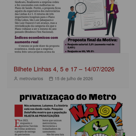
o
p
n
o
p
k
Bilhete Linhas 4, 5 e 17 – 14/07/2026
metroviarios
15 de julho de 2026