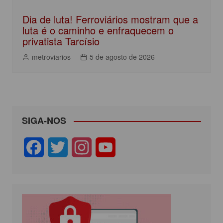
Dia de luta! Ferroviários mostram que a
luta é o caminho e enfraquecem o
privatista Tarcísio
metroviarios
5 de agosto de 2026
SIGA-NOS
F
T
I
Y
a
w
n
o
c
i
s
u
e
t
t
T