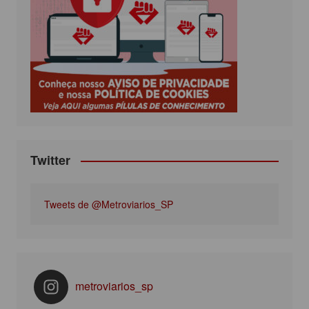
b
t
a
u
o
e
g
b
o
r
r
e
k
a
m
Twitter
Tweets de @Metroviarios_SP
metroviarios_sp