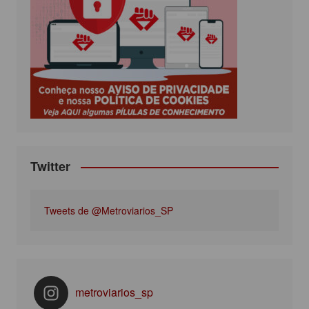
b
t
a
u
o
e
g
b
o
r
r
e
k
a
m
Twitter
Tweets de @Metroviarios_SP
metroviarios_sp