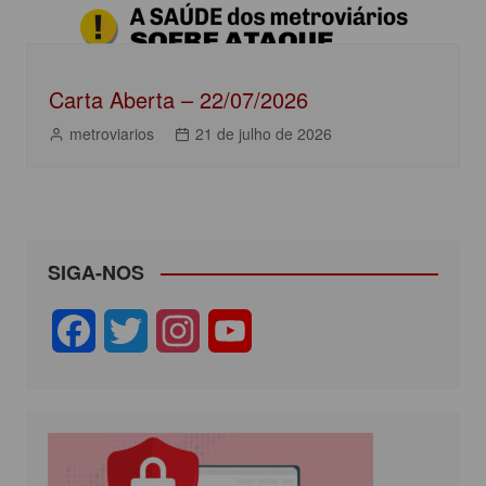
Carta Aberta – 22/07/2026
metroviarios
21 de julho de 2026
SIGA-NOS
F
T
I
Y
a
w
n
o
c
i
s
u
e
t
t
T