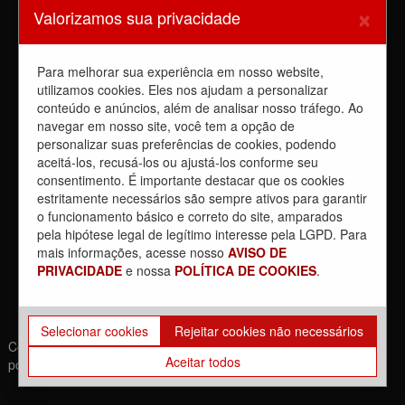
×
Valorizamos sua privacidade
6 de agosto de 2026
Dia de luta! Ferroviários mostram que a luta é o caminho e
enfraquecem o privatista Tarcísio
Para melhorar sua experiência em nosso website,
5 de agosto de 2026
utilizamos cookies. Eles nos ajudam a personalizar
conteúdo e anúncios, além de analisar nosso tráfego. Ao
Dia 4/8, É DIA DE LUTA contra a privatização da CPTM.
PARTICIPE!
navegar em nosso site, você tem a opção de
3 de agosto de 2026
personalizar suas preferências de cookies, podendo
aceitá-los, recusá-los ou ajustá-los conforme seu
Reunião com Manutenção do EPB, com a Inspeção de Via e
consentimento. É importante destacar que os cookies
com a chefia da área
estritamente necessários são sempre ativos para garantir
31 de julho de 2026
o funcionamento básico e correto do site, amparados
Sobre a REUNIÃO entre o Sindicato e o Metrus
pela hipótese legal de legítimo interesse pela LGPD. Para
30 de julho de 2026
mais informações, acesse nosso
AVISO DE
PRIVACIDADE
e nossa
POLÍTICA DE COOKIES
.
Selecionar cookies
Rejeitar cookies não necessários
Copyrights © 2021. Todos os direitos reservados. | Desenvolvido
Aceitar todos
por: Movimento Br