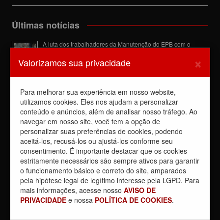
Últimas notícias
A luta dos trabalhadores da Manutenção do EPB com o
Sindicato barra a dupla função
×
Valorizamos sua privacidade
6 de agosto de 2026
Dia de luta! Ferroviários mostram que a luta é o caminho e
enfraquecem o privatista Tarcísio
Para melhorar sua experiência em nosso website,
5 de agosto de 2026
utilizamos cookies. Eles nos ajudam a personalizar
Dia 4/8, É DIA DE LUTA contra a privatização da CPTM.
conteúdo e anúncios, além de analisar nosso tráfego. Ao
PARTICIPE!
navegar em nosso site, você tem a opção de
3 de agosto de 2026
personalizar suas preferências de cookies, podendo
aceitá-los, recusá-los ou ajustá-los conforme seu
Reunião com Manutenção do EPB, com a Inspeção de Via e
consentimento. É importante destacar que os cookies
com a chefia da área
estritamente necessários são sempre ativos para garantir
31 de julho de 2026
o funcionamento básico e correto do site, amparados
Sobre a REUNIÃO entre o Sindicato e o Metrus
pela hipótese legal de legítimo interesse pela LGPD. Para
30 de julho de 2026
mais informações, acesse nosso
AVISO DE
PRIVACIDADE
e nossa
POLÍTICA DE COOKIES
.