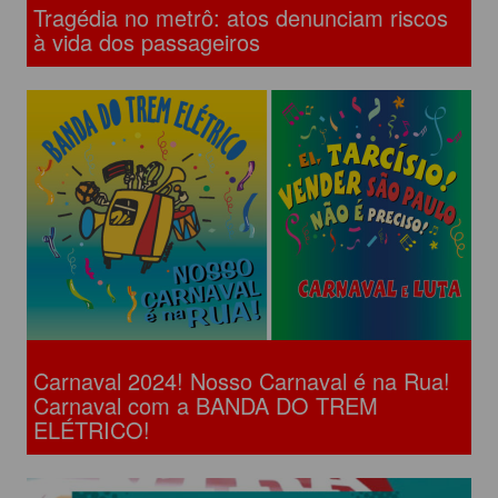
Tragédia no metrô: atos denunciam riscos
à vida dos passageiros
Carnaval 2024! Nosso Carnaval é na Rua!
Carnaval com a BANDA DO TREM
ELÉTRICO!