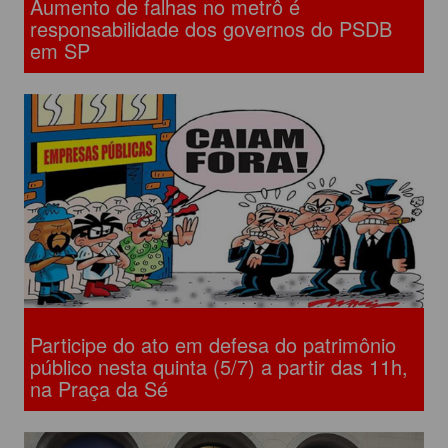
Aumento de falhas no metrô é
responsabilidade dos governos do PSDB
em SP
Participe do ato em defesa do patrimônio
público nesta quinta (5/7) a partir das 11h,
na Praça da Sé