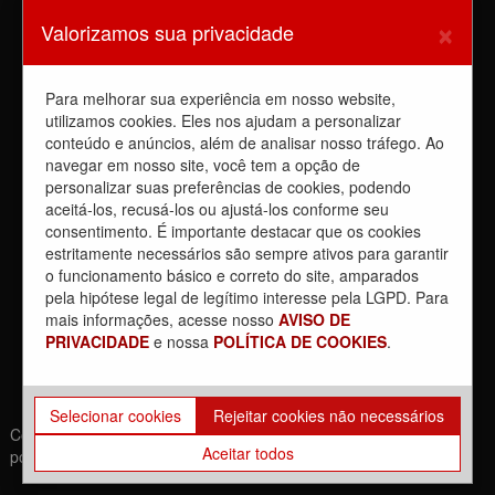
Sindicato barra a dupla função
×
Valorizamos sua privacidade
6 de agosto de 2026
Dia de luta! Ferroviários mostram que a luta é o caminho e
enfraquecem o privatista Tarcísio
Para melhorar sua experiência em nosso website,
5 de agosto de 2026
utilizamos cookies. Eles nos ajudam a personalizar
Dia 4/8, É DIA DE LUTA contra a privatização da CPTM.
conteúdo e anúncios, além de analisar nosso tráfego. Ao
PARTICIPE!
navegar em nosso site, você tem a opção de
3 de agosto de 2026
personalizar suas preferências de cookies, podendo
aceitá-los, recusá-los ou ajustá-los conforme seu
Reunião com Manutenção do EPB, com a Inspeção de Via e
consentimento. É importante destacar que os cookies
com a chefia da área
estritamente necessários são sempre ativos para garantir
31 de julho de 2026
o funcionamento básico e correto do site, amparados
Sobre a REUNIÃO entre o Sindicato e o Metrus
pela hipótese legal de legítimo interesse pela LGPD. Para
30 de julho de 2026
mais informações, acesse nosso
AVISO DE
PRIVACIDADE
e nossa
POLÍTICA DE COOKIES
.
Selecionar cookies
Rejeitar cookies não necessários
Copyrights © 2021. Todos os direitos reservados. | Desenvolvido
Aceitar todos
por: Movimento Br