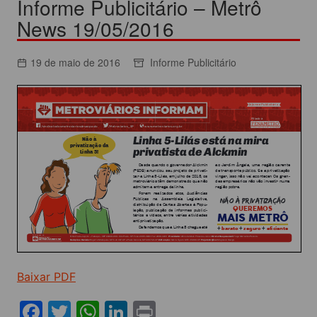
Informe Publicitário – Metrô
News 19/05/2016
19 de maio de 2016
Informe Publicitário
Baixar PDF
F
T
W
Li
Pr