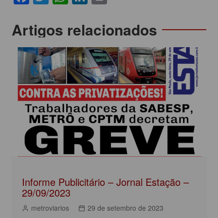
a
w
h
n
in
c
itt
at
k
t
Navegação
Artigos relacionados
e
er
s
e
de
b
A
dI
Post
o
p
n
o
p
k
Informe Publicitário – Jornal Estação –
29/09/2023
metroviarios
29 de setembro de 2023