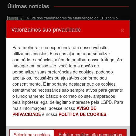
Últimas notícias
A luta dos trabalhadores da Manutenção do EPB com o
Sindicato barra a dupla função
×
Valorizamos sua privacidade
6 de agosto de 2026
Dia de luta! Ferroviários mostram que a luta é o caminho e
enfraquecem o privatista Tarcísio
Para melhorar sua experiência em nosso website,
5 de agosto de 2026
utilizamos cookies. Eles nos ajudam a personalizar
conteúdo e anúncios, além de analisar nosso tráfego. Ao
Dia 4/8, É DIA DE LUTA contra a privatização da CPTM.
PARTICIPE!
navegar em nosso site, você tem a opção de
3 de agosto de 2026
personalizar suas preferências de cookies, podendo
aceitá-los, recusá-los ou ajustá-los conforme seu
Reunião com Manutenção do EPB, com a Inspeção de Via e
consentimento. É importante destacar que os cookies
com a chefia da área
estritamente necessários são sempre ativos para garantir
31 de julho de 2026
o funcionamento básico e correto do site, amparados
Sobre a REUNIÃO entre o Sindicato e o Metrus
pela hipótese legal de legítimo interesse pela LGPD. Para
30 de julho de 2026
mais informações, acesse nosso
AVISO DE
PRIVACIDADE
e nossa
POLÍTICA DE COOKIES
.
Selecionar cookies
Rejeitar cookies não necessários