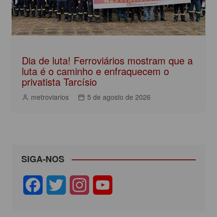
Dia de luta! Ferroviários mostram que a
luta é o caminho e enfraquecem o
privatista Tarcísio
metroviarios
5 de agosto de 2026
SIGA-NOS
F
T
I
Y
a
w
n
o