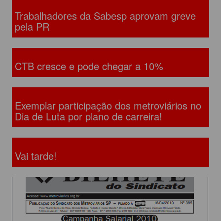
Trabalhadores da Sabesp aprovam greve
pela PR
CTB cresce e pode chegar a 10%
Exemplar participação dos metroviários no
Dia de Luta por plano de carreira!
Vai tarde!