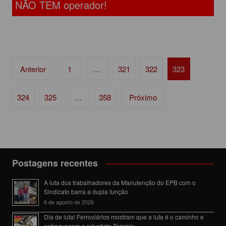
NÃO TEM operador!
Navegação
Anterior
1
…
321
322
323
por
posts
324
325
…
358
Próximo
Postagens recentes
A luta dos trabalhadores da Manutenção do EPB com o
Sindicato barra a dupla função
6 de agosto de 2026
Dia de luta! Ferroviários mostram que a luta é o caminho e
enfraquecem o privatista Tarcísio