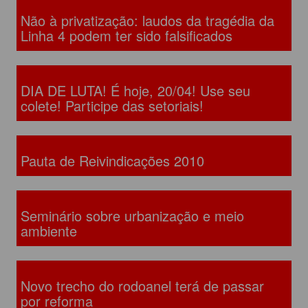
Não à privatização: laudos da tragédia da
Linha 4 podem ter sido falsificados
DIA DE LUTA! É hoje, 20/04! Use seu
colete! Participe das setoriais!
Pauta de Reivindicações 2010
Seminário sobre urbanização e meio
ambiente
Novo trecho do rodoanel terá de passar
por reforma