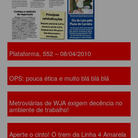
Plataforma, 552 – 08/04/2010
OPS: pouca ética e muito blá blá blá
Metroviárias de WJA exigem decência no
ambiente de trabalho!
Aperte o cinto! O trem da Linha 4 Amarela